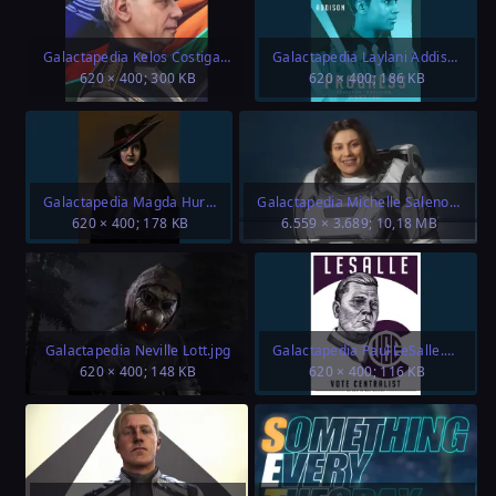
Galactapedia Kelos Costigan.png
Galactapedia Laylani Addison.png
620 × 400; 300 KB
620 × 400; 186 KB
Galactapedia Magda Hurston.png
Galactapedia Michelle Saleno.jpg
620 × 400; 178 KB
6.559 × 3.689; 10,18 MB
Galactapedia Neville Lott.jpg
Galactapedia Paul LeSalle.png
620 × 400; 148 KB
620 × 400; 116 KB