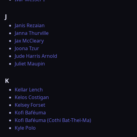
J
Janis Rezaian
Janna Thurville
Jax McCleary
Joona Tzur
Jude Harris Arnold
Juliet Maupin
K
Kellar Lench
Kelos Costigan
Kelsey Forset
Kofi Baféuma
Kofi Baféuma (Cothi Bat-Thel-Ma)
Kyle Polo