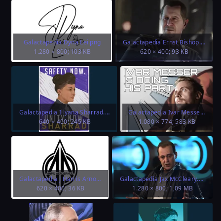
Galactapedia Dyna Lei.png
Galactapedia Ernst Bishop.jpg
1.280 × 800; 103 KB
620 × 400; 93 KB
Galactapedia Illyana Sharrad.png
Galactapedia Ivar Messer I.jpg
640 × 400; 245 KB
1.080 × 774; 583 KB
Galactapedia J Harris Arnold.png
Galactapedia Jax McCleary.png
620 × 400; 36 KB
1.280 × 800; 1,09 MB