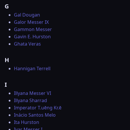
G
Gal Dougan
Galor Messer IX
Gammon Messer
Gavin E. Hurston
Ghata Veras
H
Hannigan Terrell
I
Illyana Messer VI
Illyana Sharrad
Imperator T.uēng Kr.ē
Inácio Santos Melo
Ita Hurston
Ivar Messer I