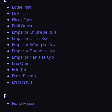
Eddie Parr
Eli Price
Ellroy Cass
Emil Quast
Emperor Ch.ul'ē se Ru'a
Emperor Lii" se Kr.ē
Emperor Se'ang se Ru'a
Emperor T.uēng se Kr.ē
Emperor Y.ah'a se Xy.ō
Eria Quint
Erin Toi
Ernst Bishop
Errol Navis
F
Fiona Messer