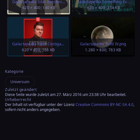
Galactapedia Silas Koerner.jpg
Galactapedia Something Every Tuesday.png
620 × 400; 140 KB
620 × 400; 334 KB
Galactapedia Titus Costigan.png
Galactapedia Tohil IV.png
620 × 400; 166 KB
1.280 × 800; 783 KB
Kategorie
Universum
Zuletzt geändert
Diese Seite wurde zuletzt am 27. März 2016 um 23:38 Uhr bearbeitet.
Urheberrecht
Der Inhalt ist verfügbar unter der Lizenz
Creative Commons BY-NC-SA 4.0
,
sofern nicht anders angegeben.