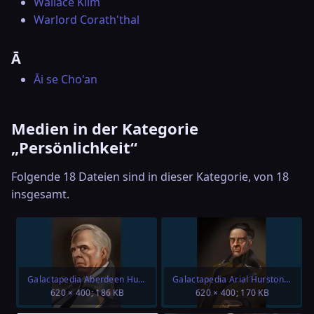
Wallace Klim
Warlord Corath'thal
Ā
Āi se Cho'an
Medien in der Kategorie
„Persönlichkeit“
Folgende 18 Dateien sind in dieser Kategorie, von 18
insgesamt.
Galactapedia Aberdeen Hurston.png
Galactapedia Arial Hurston.png
620 × 400; 186 KB
620 × 400; 170 KB