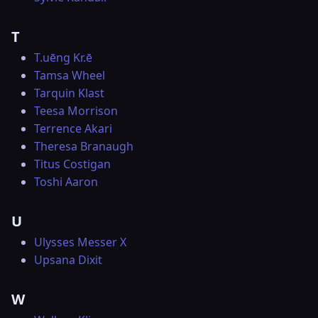
T
T.uēng Kr.ē
Tamsa Wheel
Tarquin Klast
Teesa Morrison
Terrence Akari
Theresa Branaugh
Titus Costigan
Toshi Aaron
U
Ulysses Messer X
Upsana Dixit
W