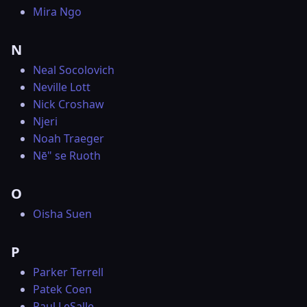
Mira Ngo
N
Neal Socolovich
Neville Lott
Nick Croshaw
Njeri
Noah Traeger
Nē" se Ruoth
O
Oisha Suen
P
Parker Terrell
Patek Coen
Paul LeSalle