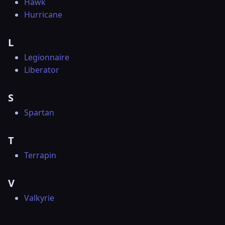
Hawk
Hurricane
L
Legionnaire
Liberator
S
Spartan
T
Terrapin
V
Valkyrie