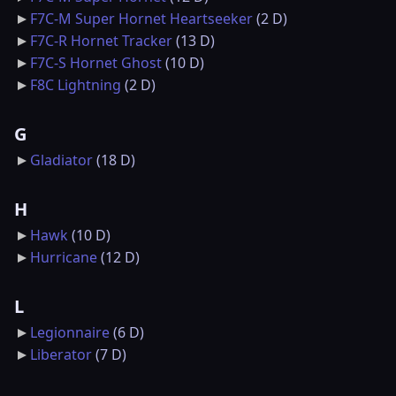
F7C-M Super Hornet Heartseeker
‎
(2 D)
F7C-R Hornet Tracker
‎
(13 D)
F7C-S Hornet Ghost
‎
(10 D)
F8C Lightning
‎
(2 D)
G
Gladiator
‎
(18 D)
H
Hawk
‎
(10 D)
Hurricane
‎
(12 D)
L
Legionnaire
‎
(6 D)
Liberator
‎
(7 D)