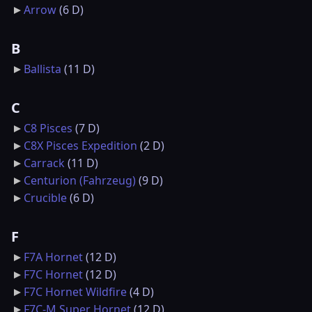
Arrow
‎
(6 D)
B
Ballista
‎
(11 D)
C
C8 Pisces
‎
(7 D)
C8X Pisces Expedition
‎
(2 D)
Carrack
‎
(11 D)
Centurion (Fahrzeug)
‎
(9 D)
Crucible
‎
(6 D)
F
F7A Hornet
‎
(12 D)
F7C Hornet
‎
(12 D)
F7C Hornet Wildfire
‎
(4 D)
F7C-M Super Hornet
‎
(12 D)