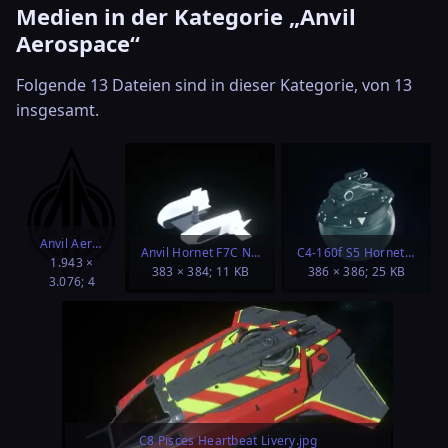
Medien in der Kategorie „Anvil
Aerospace“
Folgende 13 Dateien sind in dieser Kategorie, von 13
insgesamt.
Anvil Aerospace.svg
Anvil Hornet F7C Nose Turret.jpg
C4-160f S5 Hornet Ball Turret.jpg
1.943 ×
383 × 384; 11 KB
386 × 386; 25 KB
3.076; 4
KB
C8 Pisces Heartbeat Livery.jpg