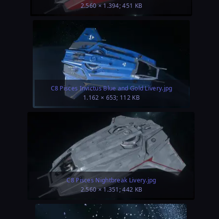
2.560 × 1.394; 451 KB
C8 Pisces Invictus Blue and Gold Livery.jpg
1.162 × 653; 112 KB
C8 Pisces Nightbreak Livery.jpg
2.560 × 1.351; 442 KB