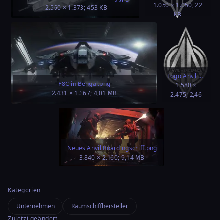
1.050 × 1.050; 22
2.560 × 1.373; 453 KB
KB
Logo Anvil Aerospace.png
F8C in Bengal.png
1.580 ×
2.431 × 1.367; 4,01 MB
2.475; 2,46
MB
Neues Anvil Boardingschiff.png
3.840 × 2.160; 9,14 MB
Kategorien
Unternehmen
Raumschiffhersteller
Zuletzt geändert