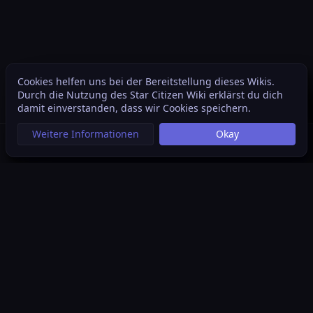
Cookies helfen uns bei der Bereitstellung dieses Wikis.
Weite
Durch die Nutzung des Star Citizen Wiki erklärst du dich
Ansichten
associated
damit einverstanden, dass wir Cookies speichern.
Weitere Informationen
Okay
Suche aufrufen
Menü aufrufen
Per