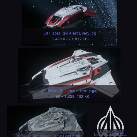
C8 Pisces Red Alert Livery.jpg
1.498 × 870; 837 KB
C8 Pisces Responder Livery.jpg
2.560 × 1.383; 402 KB
Comm-Link 18427 Logo Anvil Aerospace.png
C8 Pisces Scrubland Camo Livery.jpg