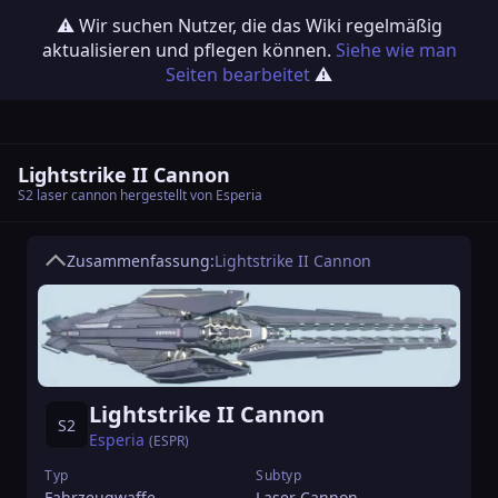
⚠️ Wir suchen Nutzer, die das Wiki regelmäßig
aktualisieren und pflegen können.
Siehe wie man
Seiten bearbeitet
⚠️
Lightstrike II Cannon
S2 laser cannon hergestellt von Esperia
Zusammenfassung:
Lightstrike II Cannon
Lightstrike II Cannon
S2
Esperia
(ESPR)
Typ
Subtyp
Fahrzeugwaffe
Laser Cannon