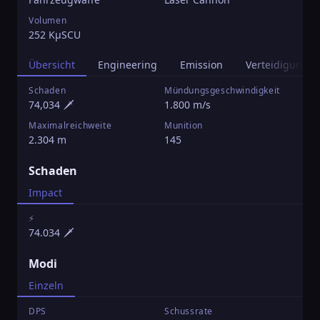
Volumen
252 KµSCU
Übersicht
Engineering
Emission
Verteidigung
Schaden
Mündungsgeschwindigkeit
L
74,034 🗡️
1.800 m/s
2
Maximalreichweite
Munition
K
2.304 m
145
1
T
Schaden
0
Impact
Ü
6
⚡
74.034 🗡️
Modi
Einzeln
DPS
Schussrate