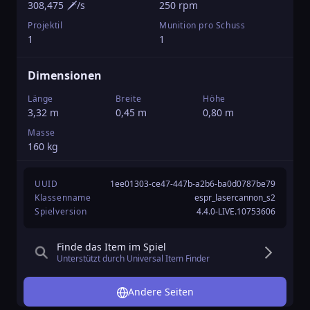
308,475 🗡️/s
250 rpm
Projektil
Munition pro Schuss
1
1
Dimensionen
Länge
Breite
Höhe
3,32 m
0,45 m
0,80 m
Masse
160 kg
UUID
1ee01303-ce47-447b-a2b6-ba0d0787be79
Klassenname
espr_lasercannon_s2
Spielversion
4.4.0-LIVE.10753606
Finde das Item im Spiel
Unterstützt durch Universal Item Finder
Andere Seiten