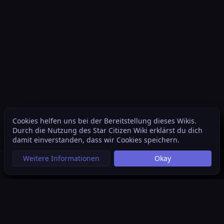
Cookies helfen uns bei der Bereitstellung dieses Wikis.
Inhaltsverzeichnis
Weite
Durch die Nutzung des Star Citizen Wiki erklärst du dich
Ansichten
associated
damit einverstanden, dass wir Cookies speichern.
Weitere Informationen
Okay
Suche aufrufen
Menü aufrufen
Per