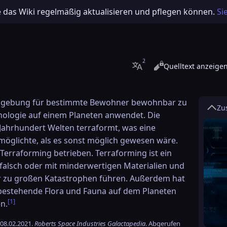
e das Wiki regelmäßig aktualisieren und pflegen können.
Si
Ansichten
Lesen
Quelltext anzeige
Weitere Sprachen
 Umgebung für bestimmte Bewohner bewohnbar zu
Zu
nologie auf einem Planeten anwendet. Die
Jahrhundert Welten terraformt, was eine
rmöglichte, als es sonst möglich gewesen wäre.
 Terraforming betrieben. Terraforming ist ein
falsch oder mit minderwertigen Materialien und
r zu großen Katastrophen führen. Außerdem hat
 bestehende Flora und Fauna auf dem Planeten
[1]
n.
08.02.2021.
Roberts Space Industries Galactapedia
. Abgerufen