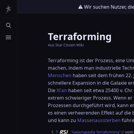
⚠️ Wir suchen Nutzer, di
Suche aufrufen
Terraforming
Menü aufrufen
Aus Star Citizen Wiki
Terraforming ist der Prozess, eine
machen, indem man industrielle Tech
Menschen
haben seit dem frühen 22. 
schnellere Expansion in die Galaxie e
Die
Xi'an
haben seit etwa 25400 v. Chr.
extrem schwieriger Prozess. Wenn er 
Prozessen durchgeführt wird, kann e
es einen verheerenden Effekt auf die
und kann zu
Massenaussterben
führe
↑
"Galactapedia Terraforming"
vom 