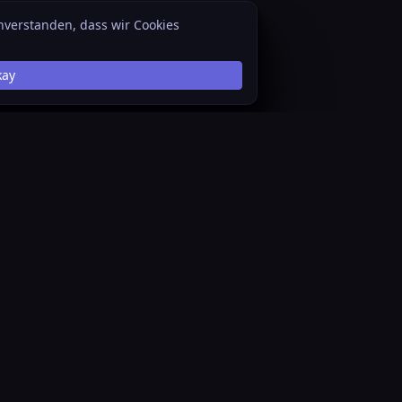
inverstanden, dass wir Cookies
kay
Datenschutz
System Status
Über Star Citizen Wiki
GitHub
Haftungsausschluss
API
Cookies
Discord