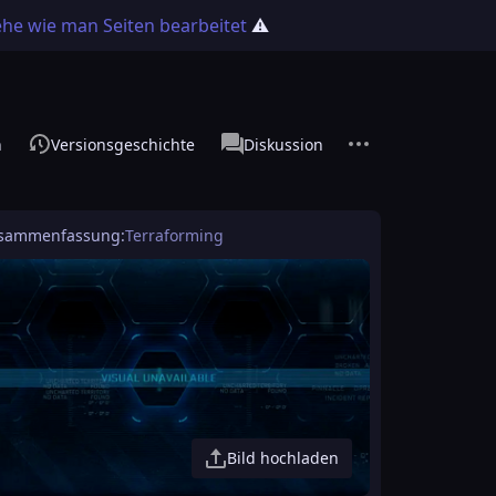
ehe wie man Seiten bearbeitet
⚠️
Weitere Optionen
associated-pages
n
Versionsgeschichte
Seite
Diskussion
sammenfassung:
Terraforming
Bild hochladen