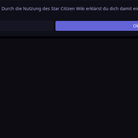
. Durch die Nutzung des Star Citizen Wiki erklärst du dich damit e
O
ührte Plattform, die sich als Akkumulation jedweder
tritt das Prinzip einer offenen Datenbank, die es
rund um das Thema Star Citizen und Squadron 42 zu
r Verfügung zu stellen.