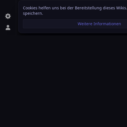
Cookies helfen uns bei der Bereitstellung dieses Wikis
speichern.
Weitere Informationen
Persönliches Menü aufrufen
Star Citizen Wiki
Das Star Citizen Wiki ist eine von der Community gef
Themen aus dem Star Citizen Kosmos versteht und ver
sich zur Aufgabe gemacht hat, diese Informationen 
sammeln und strukturiert -wie auch ansprechend- zu