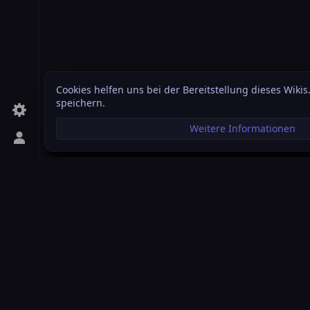
Cookies helfen uns bei der Bereitstellung dieses Wikis
speichern.
Weitere Informationen
Persönliches Menü aufrufen
Star Citizen Wiki
Das Star Citizen Wiki ist eine von der Community gef