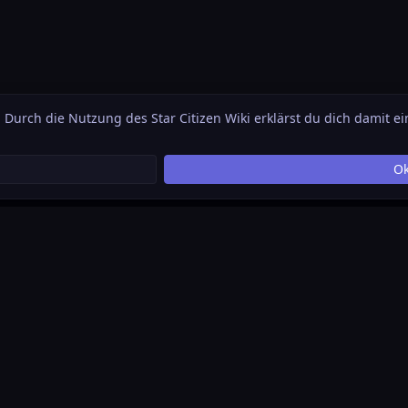
. Durch die Nutzung des Star Citizen Wiki erklärst du dich damit e
O
ührte Plattform, die sich als Akkumulation jedweder