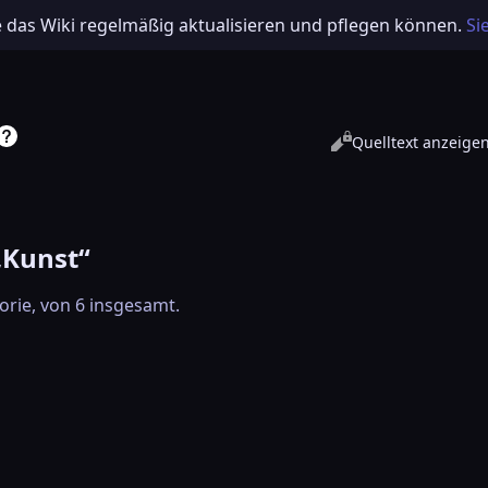
e das Wiki regelmäßig aktualisieren und pflegen können.
Si
Ansichten
Lesen
Quelltext anzeige
„Kunst“
orie, von 6 insgesamt.