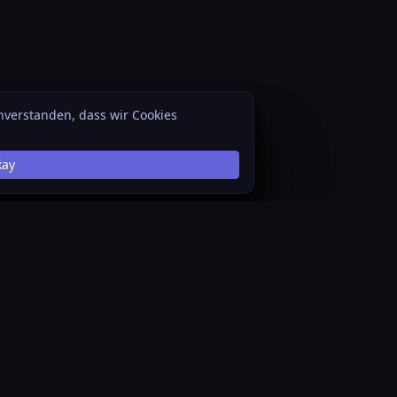
inverstanden, dass wir Cookies
kay
Datenschutz
System Status
Über Star Citizen Wiki