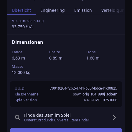
Übersicht
Engineering
Emission
Verteidigung
Ausgangsleistung
L
33.750 🔌/s
0
K
Dimensionen
8
Länge
Breite
Höhe
T
6,63 m
0,89 m
1,60 m
0
Masse
Ü
12.000 kg
6
UUID
70019264-f2b2-4741-b50f-bdce41cf0825
Klassenname
powr_orig_s04_890j_scitem
Spielversion
4.4.0-LIVE.10753606
Finde das Item im Spiel
Unterstützt durch Universal Item Finder