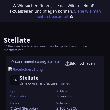
⚠️ Wir suchen Nutzer, die das Wiki regelmäßig
aktualisieren und pflegen können.
Siehe wie man
Seiten bearbeitet
⚠️
Stellate
S4 Bespoke Grad civilian power plant hergestellt von Unknown
manufacturer
Zusammenfassung:
Stellate
Bild hochladen
Stellate
S4
Unknown manufacturer
(UNKN)
Typ
Subtyp
Generator
Power Plant
Klasse
Volumen
👔 Zivil (Bespoke)
2.100 KµSCU