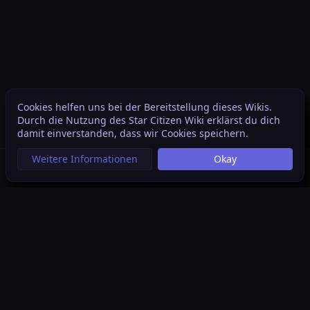
Cookies helfen uns bei der Bereitstellung dieses Wikis.
Weite
Durch die Nutzung des Star Citizen Wiki erklärst du dich
Ansichten
associated
damit einverstanden, dass wir Cookies speichern.
Weitere Informationen
Okay
Suche aufrufen
Menü aufrufen
Per