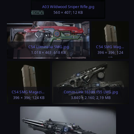
A03 Wildwood Sniper Rifle.jpg
560 × 407; 12 KB
C54 Luminalia SMG.jpg
C54 SMG Magazine 40 cap.jpg
1.018 × 463; 618 KB
396 × 396; 124
KB
C54 SMG Magazine 50 cap.jpg
Comm-Link 16399 F55 LMG.jpg
396 × 396; 124 KB
3.840 × 2.160; 2,19 MB