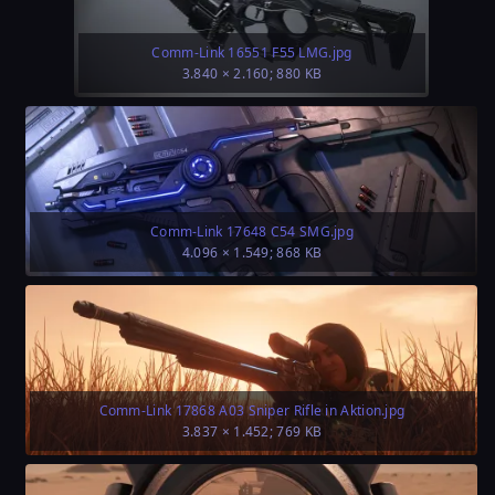
Comm-Link 16551 F55 LMG.jpg
3.840 × 2.160; 880 KB
Comm-Link 17648 C54 SMG.jpg
4.096 × 1.549; 868 KB
Comm-Link 17868 A03 Sniper Rifle in Aktion.jpg
3.837 × 1.452; 769 KB