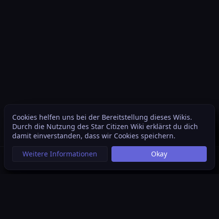
Cookies helfen uns bei der Bereitstellung dieses Wikis.
Weite
Durch die Nutzung des Star Citizen Wiki erklärst du dich
Ansichten
associated
damit einverstanden, dass wir Cookies speichern.
Weitere Informationen
Okay
Suche aufrufen
Menü aufrufen
Per