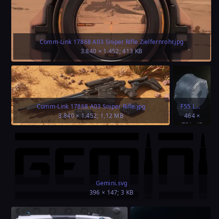
Comm-Link 17868 A03 Sniper Rifle Zielfernrohr.jpg
3.840 × 1.452; 413 KB
Comm-Link 17868 A03 Sniper Rifle.jpg
F55 LMG Magazine 150 cap.jpg
3.840 × 1.452; 1,12 MB
464 ×
731; 45
KB
Gemini.svg
396 × 147; 3 KB