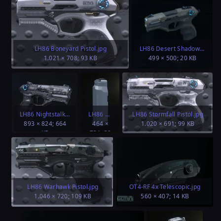
LH86 Boneyard Pistol.jpg
LH86 Desert Shadow Pistol.jpg
1.021 × 708; 93 KB
499 × 500; 20 KB
LH86 Nightstalker Pistol.jpg
LH86 Pistol Magazine 13 cap.jpg
LH86 Stormfall Pistol.jpg
893 × 824; 664
464 ×
1.020 × 691; 99 KB
KB
731; 30
KB
LH86 Warhawk Pistol.jpg
OT4-RF 4x Telescopic.jpg
1.046 × 720; 109 KB
560 × 407; 14 KB