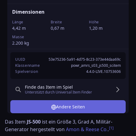
K
3
Dimensionen
T
Länge
Breite
Höhe
0
4,42 m
0,67 m
1,20 m
Ü
Masse
6
2.200 kg
UUID
53e75236-5a91-4d75-8c23-373e44daa69c
Klassenname
powr_amrs_s03_js500_scitem
Spielversion
4.4.0-LIVE.10753606
Finde das Item im Spiel
Unterstützt durch Universal Item Finder
Andere Seiten
Das Item
JS-500
ist ein Größe 3, Grad A, Militär-
[1]
Generator hergestellt von
Amon & Reese Co.
.