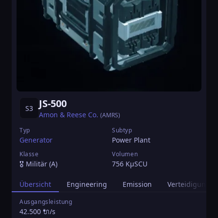
JS-500
S3
Amon & Reese Co.
(AMRS)
Typ
Subtyp
Generator
Power Plant
Klasse
Volumen
🎖️ Militär (A)
756 KµSCU
Übersicht
Engineering
Emission
Verteidigung
Ausgangsleistung
L
42.500 🔌/s
0