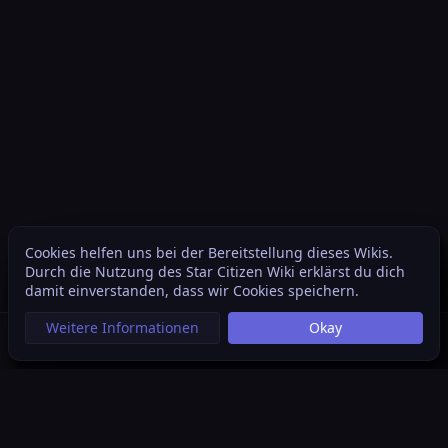
Cookies helfen uns bei der Bereitstellung dieses Wikis.
Inhaltsverzeichnis
Weite
Durch die Nutzung des Star Citizen Wiki erklärst du dich
Ansichten
associated
Weitere Sprachen
damit einverstanden, dass wir Cookies speichern.
Weitere Informationen
Okay
Suche aufrufen
Menü aufrufen
Per