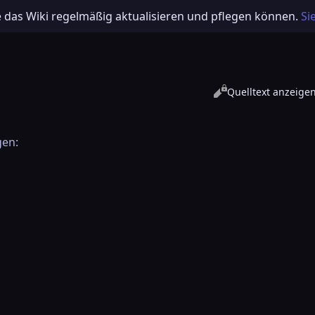
e das Wiki regelmäßig aktualisieren und pflegen können.
Si
Ansichten
Lesen
Quelltext anzeige
gen: