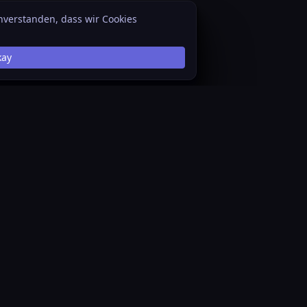
inverstanden, dass wir Cookies
kay
Datenschutz
System Status
Über Star Citizen Wiki
GitHub
Haftungsausschluss
API
Cookies
Discord