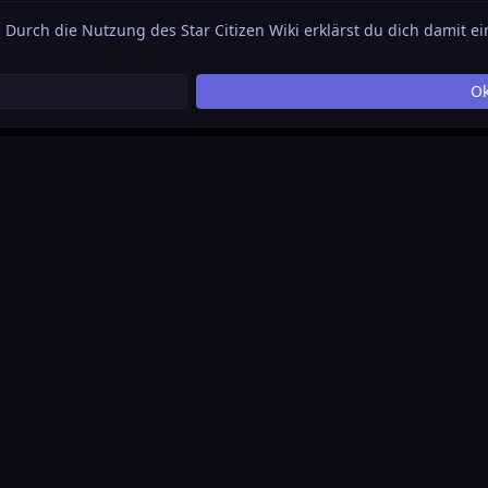
. Durch die Nutzung des Star Citizen Wiki erklärst du dich damit e
O
ührte Plattform, die sich als Akkumulation jedweder
tritt das Prinzip einer offenen Datenbank, die es
rund um das Thema Star Citizen und Squadron 42 zu
r Verfügung zu stellen.