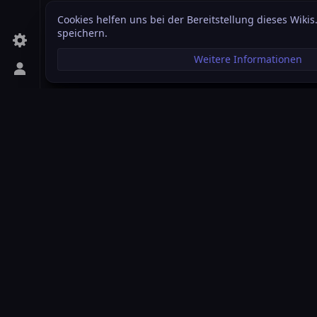
Cookies helfen uns bei der Bereitstellung dieses Wikis
speichern.
Weitere Informationen
Persönliches Menü aufrufen
Star Citizen Wiki
Das Star Citizen Wiki ist eine von der Community gef
Themen aus dem Star Citizen Kosmos versteht und ver
sich zur Aufgabe gemacht hat, diese Informationen 
sammeln und strukturiert -wie auch ansprechend- zu