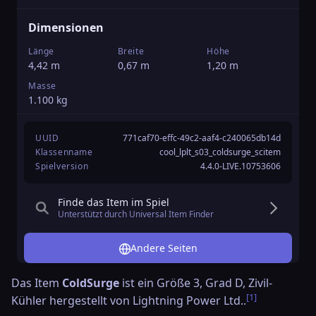
K
1
Dimensionen
T
Länge
Breite
Höhe
0
4,42 m
0,67 m
1,20 m
Ü
Masse
3
1.100 kg
UUID
771caf70-effc-49c2-aaf4-c240065db14d
Klassenname
cool_lplt_s03_coldsurge_scitem
Spielversion
4.4.0-LIVE.10753606
Finde das Item im Spiel
Unterstützt durch Universal Item Finder
Andere Seiten
Das Item
ColdSurge
ist ein Größe 3, Grad D, Zivil-
[1]
Kühler hergestellt von
Lightning Power Ltd.
.