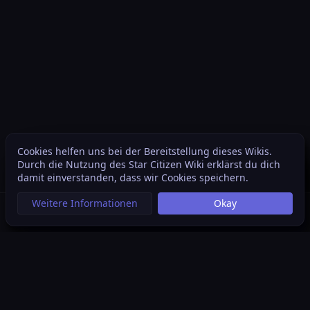
Cookies helfen uns bei der Bereitstellung dieses Wikis.
Inhaltsverzeichnis
Weite
Durch die Nutzung des Star Citizen Wiki erklärst du dich
Ansichten
associated
Weitere Sprachen
damit einverstanden, dass wir Cookies speichern.
Weitere Informationen
Okay
Suche aufrufen
Menü aufrufen
Per