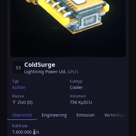
ColdSurge
S3
Lightning Power Ltd.
(LPLT)
Typ
Subtyp
Kühler
Cooler
Klasse
Volumen
👔 Zivil (D)
756 KµSCU
Übersicht
Engineering
Emission
Verteidigung
Kühlrate
L
7.600.000 🌡️/s
3